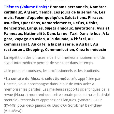
Thèmes (Volume Basic) :
Pronoms personnels, Nombres
cardinaux, Argent, Temps, Les jours de la semaine, Les
mois, Façon d'appeler quelqu'un, Salutations, Phrases
usuelles, Questions, Remerciements, Refus, Désirs,
Rencontres, Langues, Sujets amicaux, Invitations, Avis et
Panneaux, Nationalité, Dans la rue, Taxi, Dans le bus, A la
gare, Voyage en avion, A la douane, A l'hôtel, Au
commissariat, Au café, à la pâtisserie, à Au bar, Au
restaurant, Shopping, Communication, Chez le médecin
La répétition des phrases aide à un meilleur entraînement. Un
signal intermédiaire permet de se situer dans le temps.
Utile pour les touristes, les professionnels et les étudiants.
*La
sonate de Mozart sélectionnée
, très appréciée par
Einstein, vous accompagne dans le but de vous aider à
mémoriser les paroles. Les meilleurs rapports scientifiques de la
revue (Nature) montrent que cette sonate peut stimuler l'activité
mentale - testez-la et apprenez des langues. (Sonate D-Dur
(KV448) pour deux pianos du Duo d'Or Sorokina/ Bakhchiev
(VistaVera))