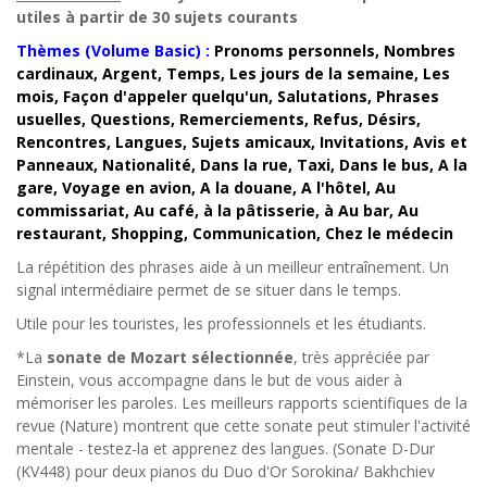
utiles à partir de 30 sujets courants
Thèmes (Volume Basic) :
Pronoms personnels, Nombres
cardinaux, Argent, Temps, Les jours de la semaine, Les
mois, Façon d'appeler quelqu'un, Salutations, Phrases
usuelles, Questions, Remerciements, Refus, Désirs,
Rencontres, Langues, Sujets amicaux, Invitations, Avis et
Panneaux, Nationalité, Dans la rue, Taxi, Dans le bus, A la
gare, Voyage en avion, A la douane, A l'hôtel, Au
commissariat, Au café, à la pâtisserie, à Au bar, Au
restaurant, Shopping, Communication, Chez le médecin
La répétition des phrases aide à un meilleur entraînement. Un
signal intermédiaire permet de se situer dans le temps.
Utile pour les touristes, les professionnels et les étudiants.
*La
sonate de Mozart sélectionnée
, très appréciée par
Einstein, vous accompagne dans le but de vous aider à
mémoriser les paroles. Les meilleurs rapports scientifiques de la
revue (Nature) montrent que cette sonate peut stimuler l'activité
mentale - testez-la et apprenez des langues. (Sonate D-Dur
(KV448) pour deux pianos du Duo d'Or Sorokina/ Bakhchiev