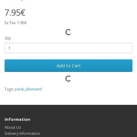
7.95€
Ex Tax: 7.95€
Qty
Add to Cart
Tags:
parle_allemand
Information
About Us
Delivery Information