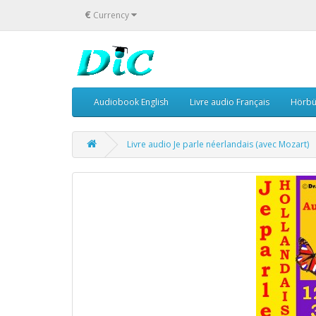
€
Currency
Audiobook English
Livre audio Français
Hörbü
Livre audio Je parle néerlandais (avec Mozart)