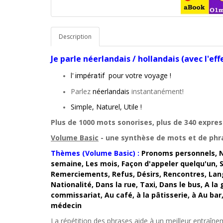
Description
Je parle
néerlandais / hollandais
(avec l'ef
l'
pour votre voyage !
impératif
Parlez
néerlandais
instantanément!
Simple, Naturel, Utile !
Plus de 1000 mots sonorises, plus de 340 express
Volume Basic
- une synthèse de mots et de phras
Thèmes (Volume Basic) :
Pronoms personnels, N
semaine, Les mois, Façon d'appeler quelqu'un, S
Remerciements, Refus, Désirs, Rencontres, Lang
Nationalité, Dans la rue, Taxi, Dans le bus, A la
commissariat, Au café, à la pâtisserie, à Au ba
médecin
La répétition des phrases aide à un meilleur entraîne