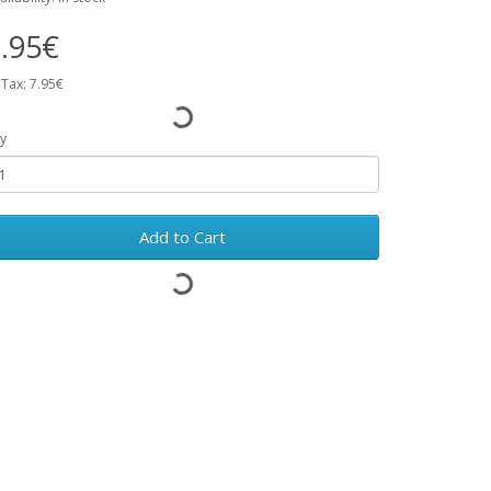
.95€
 Tax: 7.95€
y
Add to Cart