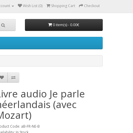
ccount
Wish List (0)
Shopping Cart
Checkout
0 item(s) - 0.00€
Livre audio Je parle
néerlandais (avec
Mozart)
oduct Code: aB-FR-NE-B
ailability: In Stock