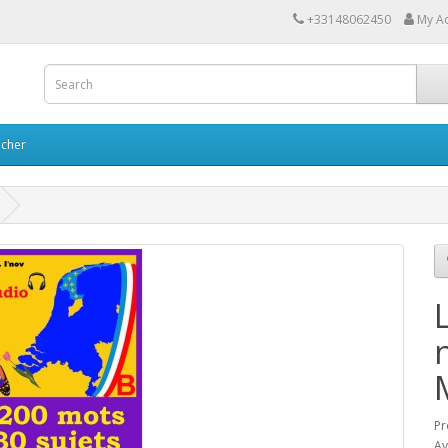
+33148062450
My A
cher
Pr
Av